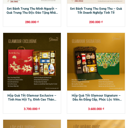
Set Bánh Trung Thu Minh Nguyệt –
Set Bánh Trung Thu Song Thu – Quà
Quà Trung Thu Độc Đáo Tặng Nhân
Tết Doanh Nghiệp Tinh Tế
Viên
280.000
₫
200.000
₫
Hộp Quà Tết Glamour Exclusive –
Hộp Quà Tết Glamour Signature –
Tinh Hoa Hội Tụ, Đỉnh Cao Thành
Dấu Ấn Đẳng Cấp, Phúc Lộc Viên
Công
Mãn
3.700.000
₫
3.600.000
₫