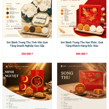
Set Bánh Trung Thu Tinh Vân Quà
Set Bánh Trung Thu Vạn Phúc: Quà
Tặng Doanh Nghiệp Cao Cấp
Tặng Khách Hàng Độc Đáo
550.000
₫
400.000
₫