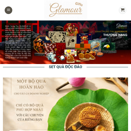
Chuyển
đến
nội
dung
SET QUÀ ĐỘC ĐÁO