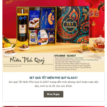
SET QUÀ TẾT NIÊN PHÚ QUÝ GLA037
Set quà Tết Niên Phú Quý GLA037 mang đến một phong cách hoàn toàn độc
đáo, mới lạ và tốt cho sức khỏe.
Mua Ngay