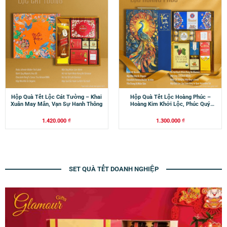
Hộp Quà Tết Lộc Cát Tường – Khai
Hộp Quà Tết Lộc Hoàng Phúc –
Xuân May Mắn, Vạn Sự Hanh Thông
Hoàng Kim Khởi Lộc, Phúc Quý
Trường An
1.420.000
₫
1.300.000
₫
SET QUÀ TẾT DOANH NGHIỆP