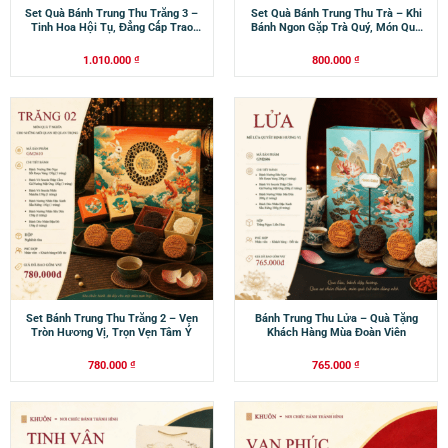
Set Quà Bánh Trung Thu Trăng 3 –
Set Quà Bánh Trung Thu Trà – Khi
Tinh Hoa Hội Tụ, Đẳng Cấp Trao
Bánh Ngon Gặp Trà Quý, Món Quà
Gửi
Thêm Trọn Vẹn
1.010.000
₫
800.000
₫
Set Bánh Trung Thu Trăng 2 – Vẹn
Bánh Trung Thu Lửa – Quà Tặng
Tròn Hương Vị, Trọn Vẹn Tâm Ý
Khách Hàng Mùa Đoàn Viên
780.000
₫
765.000
₫