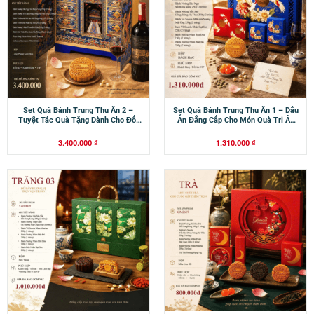
Set Quà Bánh Trung Thu Ấn 2 –
Set Quà Bánh Trung Thu Ấn 1 – Dấu
Tuyệt Tác Quà Tặng Dành Cho Đối
Ấn Đẳng Cấp Cho Món Quà Tri Ân
Tác Và Khách Hàng VIP
Hoàn Hảo
3.400.000
₫
1.310.000
₫