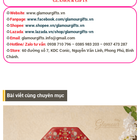
𝐆𝐋𝐀𝐌𝐎𝐔𝐑 𝐆𝐈𝐅𝐓𝐒
♻️
Website
:
www.glamourgifts.vn
♻️
Fanpage
:
www.facebook.com/glamourgifts.vn
♻️
Shopee
:
www.shopee.vn/glamourgifts.vn
♻️
Lazada
:
www.lazada.vn/shop/glamourgifts-vn
♻️
Email
:
glamourgifts.info@gmail.com
♻️
Hotline/ Zalo tư vấn
:
0938 710 796 – 0385 983 203 – 0937 473 287
♻️
Store
:
60 đường số 7, KDC Conic, Nguyễn Văn Linh, Phong Phú, Bình
Chánh.
Bài viết cùng chuyên mục