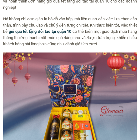
và hoàn thiện đơn hàng giỏ quà tết tặng đối tác tại quận 10 cho các doanh
nghiệp!
Nó không chỉ đơn giản là bỏ đồ vào hộp; mà liên quan đến việc lựa chọn cẩn
thận, trình bày chu đáo và chú ý đến từng chi tiết. Khi thực hiện tốt, việc thiết
kế
giỏ quà tết tặng đối tác tại quận 10
có thể biến một giao dịch mua hàng
thông thường thành một món quà đáng nhớ và được trân trọng, khiến nhiều
khách hàng hài lòng hơn cũng như đánh giá tích cực!