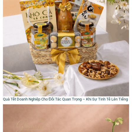
Quà Tết Doanh Nghiệp Cho Đối Tác Quan Trọng – Khi Sự Tinh Tế Lên Tiếng