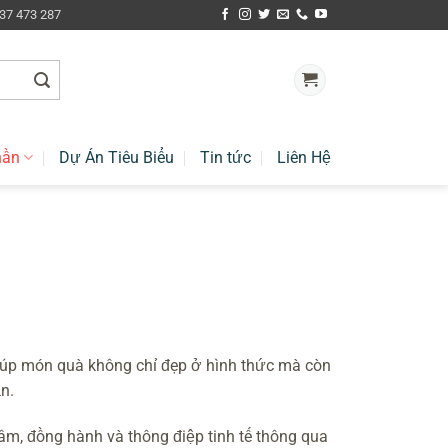
937 473 287
hần
Dự Án Tiêu Biểu
Tin tức
Liên Hệ
iúp món quà không chỉ đẹp ở hình thức mà còn
n.
âm, đồng hành và thông điệp tinh tế thông qua