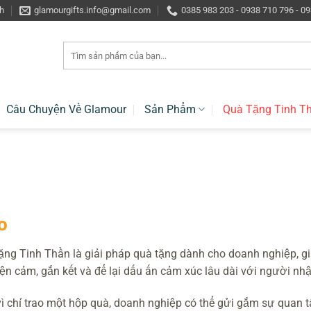
h
glamourgifts.info@gmail.com
0385 983 203 - 0938 710 796 - 0
Tìm
kiếm:
Câu Chuyện Về Glamour
Sản Phẩm
Quà Tặng Tinh T
o
ng Tinh Thần là giải pháp quà tặng dành cho doanh nghiệp, g
iện cảm, gắn kết và để lại dấu ấn cảm xúc lâu dài với người nhậ
ì chỉ trao một hộp quà, doanh nghiệp có thể gửi gắm sự quan t