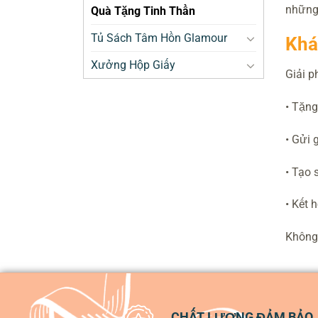
những 
Quà Tặng Tinh Thần
Tủ Sách Tâm Hồn Glamour
Khá
Xưởng Hộp Giấy
Giải p
• Tặng
• Gửi 
• Tạo 
• Kết 
Không 
CHẤT LƯỢNG ĐẢM BẢO