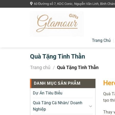
Chuyển
60 Đường số 7, KDC Conic, Nguyễn Văn Linh, Bình Chán
đến
nội
dung
Trang Chủ
Quà Tặng Tinh Thần
Trang chủ
/
Quà Tặng Tinh Thần
Her
DANH MỤC SẢN PHẨM
Dự Án Tiêu Biểu
Quà Tặ
tạo th
Quà Tặng Cá Nhân/ Doanh
Nghiệp
Thay v