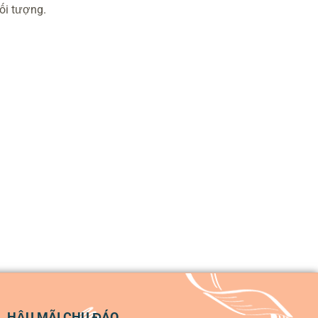
ối tượng.
HẬU MÃI CHU ĐÁO