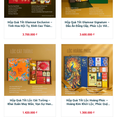
Hộp Quà Tết Glamour Exclusive –
Hộp Quà Tết Glamour Signature –
Tinh Hoa Hội Tụ, Đỉnh Cao Thành
Dấu Ấn Đẳng Cấp, Phúc Lộc Viên
Công
Mãn
3.700.000
₫
3.600.000
₫
Hộp Quà Tết Lộc Cát Tường –
Hộp Quà Tết Lộc Hoàng Phúc –
Khai Xuân May Mắn, Vạn Sự Hanh
Hoàng Kim Khởi Lộc, Phúc Quý
Thông
Trường An
1.420.000
₫
1.300.000
₫