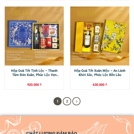
Hộp Quà Tết Tịnh Lộc – Thanh
Hộp Quà Tết Xuân Mộc – An Lành
Tâm Đón Xuân, Phúc Lộc Vẹn
Khởi Sắc, Phúc Lộc Bền Lâu
Nguyên
920.000
₫
630.000
₫
1
2
CHẤT LƯỢNG ĐẢM BẢO