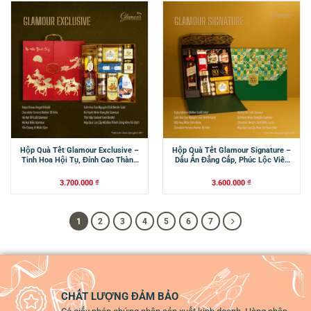
Hộp Quà Tết Glamour Exclusive –
Hộp Quà Tết Glamour Signature –
Tinh Hoa Hội Tụ, Đỉnh Cao Thành
Dấu Ấn Đẳng Cấp, Phúc Lộc Viên
Công
Mãn
3.700.000
₫
3.600.000
₫
1
2
3
4
5
6
7
CHẤT LƯỢNG ĐẢM BẢO