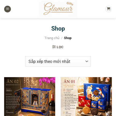
Chuyển
đến
nội
dung
Shop
Trang chủ
/
Shop
LỌC