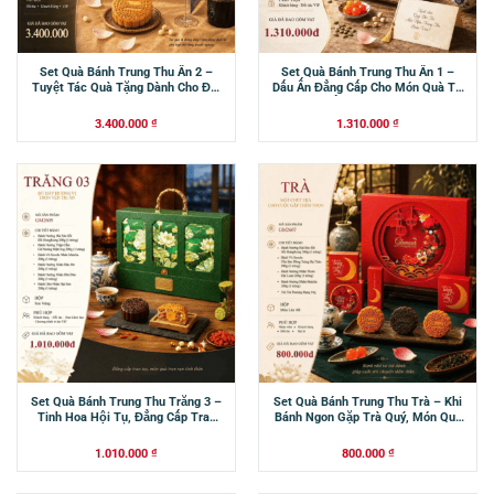
Set Quà Bánh Trung Thu Ấn 2 –
Set Quà Bánh Trung Thu Ấn 1 –
Tuyệt Tác Quà Tặng Dành Cho Đối
Dấu Ấn Đẳng Cấp Cho Món Quà Tri
Tác Và Khách Hàng VIP
Ân Hoàn Hảo
3.400.000
₫
1.310.000
₫
Set Quà Bánh Trung Thu Trăng 3 –
Set Quà Bánh Trung Thu Trà – Khi
Tinh Hoa Hội Tụ, Đẳng Cấp Trao
Bánh Ngon Gặp Trà Quý, Món Quà
Gửi
Thêm Trọn Vẹn
1.010.000
₫
800.000
₫