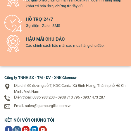
Có giấy phép chứng nhận sản xuất kinh doanh. Hàng nhập
khẩu có hóa đơn, chứng từ đầy đủ.
HỖ TRỢ 24/7
Gọi điện - Zalo - SMS
HẬU MÃI CHU ĐÁO
Các chính sách hậu mãi sau mua hàng chu đáo.
Công ty TNHH SX - TM - DV - XNK Glamour
Địa chỉ: 60 đường số 7, KDC Conic, Xã Bình Hưng, Thành phố Hồ Chí
Minh, Việt Nam
Điện thoại: 0385 983 203 - 0938 710 796 - 0937 473 287
Email: sales@glamourgifts.com.vn
KẾT NỐI VỚI CHÚNG TÔI