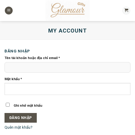
Chuyển
đến
nội
dung
MY ACCOUNT
ĐĂNG NHẬP
Tên tài khoản hoặc địa chỉ email
*
Mật khẩu
*
Ghi nhớ mật khẩu
ĐĂNG NHẬP
Quên mật khẩu?