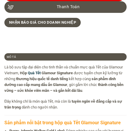
Thanh Toán
NHẬN BÁO GIÁ CHO DOANH NGHIỆP
MÔ TẢ
Là bộ sưu tập đại diện cho tinh thần và chuẩn mực quà Tết của Glamour
Vietnam,
Hộp
Quà Tết
Glamour Signature
được tuyển chọn kỹ lưỡng từ
những
thương hiệu quốc tế danh tiếng
kết hợp cùng
sản phẩm dinh
dưỡng cao cấp mang dấu ấn Glamour
, gửi gắm lời chúc
thành công bền
vững – sức khỏe viên mãn – và gắn kết dài lâu
.
Đây không chỉ là món quà Tết, mà còn là
tuyên ngôn về đẳng cấp và sự
trân trọng
dành cho người nhận.
Sản phẩm nổi bật trong hộp quà Tết Glamour Signature
Rượu Johnnie Walker Gold Label:
Dòng whisky cao cấp với hương vị