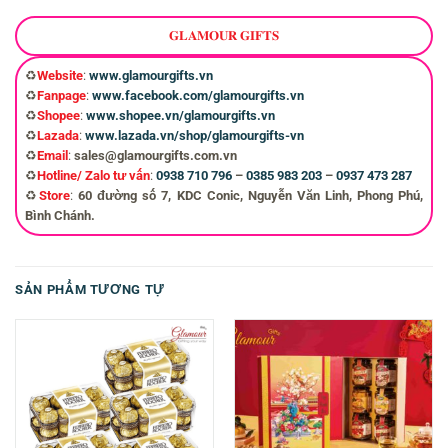
𝐆𝐋𝐀𝐌𝐎𝐔𝐑 𝐆𝐈𝐅𝐓𝐒
♻️
Website
:
www.glamourgifts.vn
♻️
Fanpage
:
www.facebook.com/glamourgifts.vn
♻️
Shopee
:
www.shopee.vn/glamourgifts.vn
♻️
Lazada
:
www.lazada.vn/shop/glamourgifts-vn
♻️
Email
:
sales@glamourgifts.com.vn
♻️
Hotline/ Zalo tư vấn
:
0938 710 796
–
0385 983 203
–
0937 473 287
♻️
Store
:
60 đường số 7, KDC Conic, Nguyễn Văn Linh, Phong Phú,
Bình Chánh.
SẢN PHẨM TƯƠNG TỰ