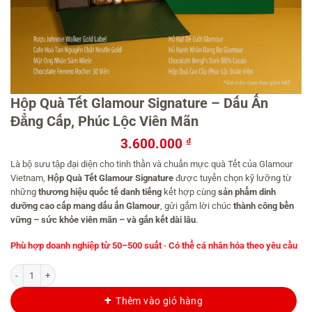
Hộp Quà Tết Glamour Signature – Dấu Ấn
Đẳng Cấp, Phúc Lộc Viên Mãn
3.600.000
₫
Là bộ sưu tập đại diện cho tinh thần và chuẩn mực quà Tết của Glamour
Vietnam,
Hộp Quà Tết Glamour Signature
được tuyển chọn kỹ lưỡng từ
những
thương hiệu quốc tế danh tiếng
kết hợp cùng
sản phẩm dinh
dưỡng cao cấp mang dấu ấn Glamour
, gửi gắm lời chúc
thành công bền
vững – sức khỏe viên mãn – và gắn kết dài lâu
.
Phù hợp doanh nghiệp từ 50–500 suất · Có thể cá nhân hóa theo yêu cầu
Hộp Quà Tết Glamour Signature - Dấu Ấn Đẳng Cấp, Phúc Lộc Viên Mãn số lượn
Thêm vào giỏ hàng