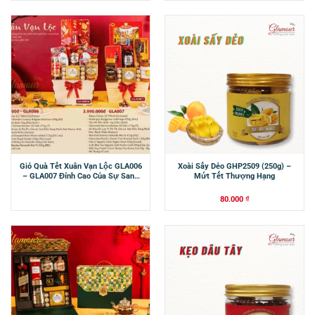
Giỏ Quà Tết Xuân Vạn Lộc GLA006
Xoài Sấy Dẻo GHP2509 (250g) –
– GLA007 Đỉnh Cao Của Sự Sang
Mứt Tết Thượng Hạng
Trọng
80.000
₫