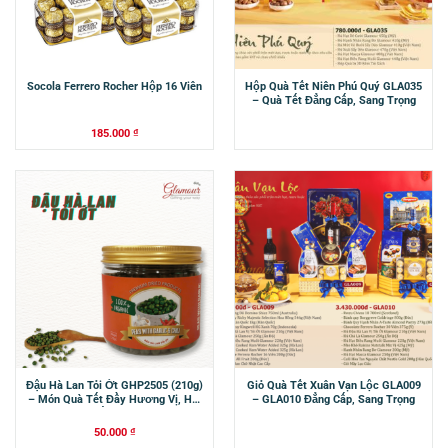
Socola Ferrero Rocher Hộp 16 Viên
Hộp Quà Tết Niên Phú Quý GLA035
– Quà Tết Đẳng Cấp, Sang Trọng
185.000
₫
Đậu Hà Lan Tỏi Ớt GHP2505 (210g)
Giỏ Quà Tết Xuân Vạn Lộc GLA009
– Món Quà Tết Đầy Hương Vị, Hạt
– GLA010 Đẳng Cấp, Sang Trọng
Tết Ngon
50.000
₫