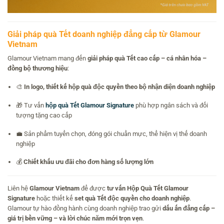
Giải pháp quà Tết doanh nghiệp đẳng cấp từ Glamour
Vietnam
Glamour Vietnam mang đến
giải pháp quà Tết cao cấp – cá nhân hóa –
đồng bộ thương hiệu
:
🎨
In logo, thiết kế hộp quà độc quyền theo bộ nhận diện doanh nghiệp
🎁 Tư vấn
hộp quà Tết Glamour Signature
phù hợp ngân sách và đối
tượng tặng cao cấp
💼 Sản phẩm tuyển chọn, đóng gói chuẩn mực, thể hiện vị thế doanh
nghiệp
💰
Chiết khấu ưu đãi cho đơn hàng số lượng lớn
Liên hệ
Glamour Vietnam
để được
tư vấn Hộp Quà Tết Glamour
Signature
hoặc thiết kế
set quà Tết độc quyền cho doanh nghiệp
.
Glamour tự hào đồng hành cùng doanh nghiệp trao gửi
dấu ấn đẳng cấp –
giá trị bền vững – và lời chúc năm mới trọn vẹn
.