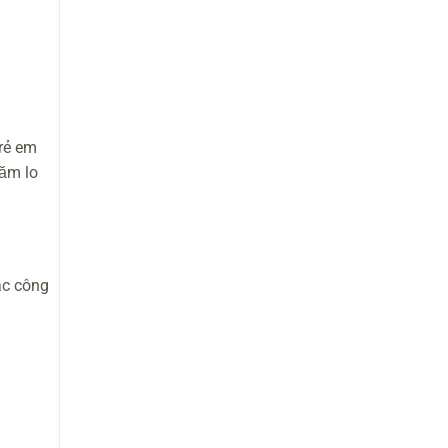
trẻ em
hăm lo
ác công