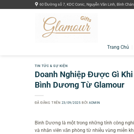
Chuyển
60 Đường số 7, KDC Conic, Nguyễn Văn Linh, Bình Chán
đến
nội
dung
Trang Chủ
TIN TỨC & SỰ KIỆN
Doanh Nghiệp Được Gì Khi 
Bình Dương Từ Glamour
ĐÃ ĐĂNG TRÊN
23/09/2025
BỞI
ADMIN
Bình Dương là một trong những tỉnh công nghiệ
và nhân viên văn phòng từ nhiều vùng miền kh