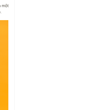
à một
.