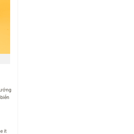
 hướng
 biến
 ít