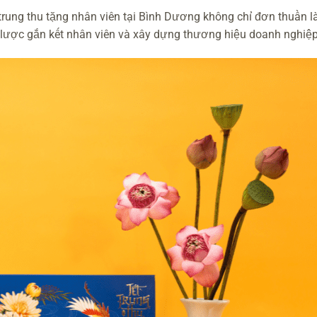
trung thu tặng nhân viên tại Bình Dương không chỉ đơn thuần l
 lược gắn kết nhân viên và xây dựng thương hiệu doanh nghiệp