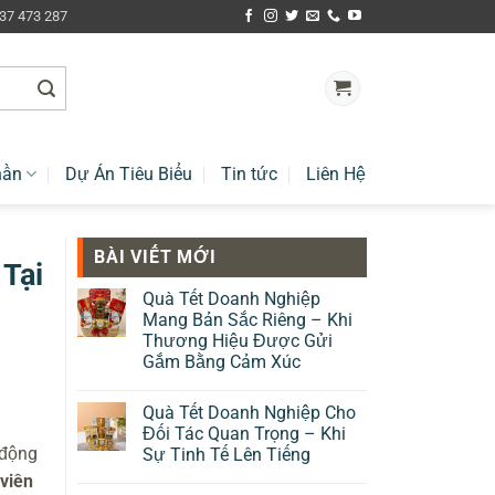
937 473 287
hần
Dự Án Tiêu Biểu
Tin tức
Liên Hệ
BÀI VIẾT MỚI
Tại
Quà Tết Doanh Nghiệp
Mang Bản Sắc Riêng – Khi
Thương Hiệu Được Gửi
Gắm Bằng Cảm Xúc
Quà Tết Doanh Nghiệp Cho
Đối Tác Quan Trọng – Khi
 động
Sự Tinh Tế Lên Tiếng
 viên