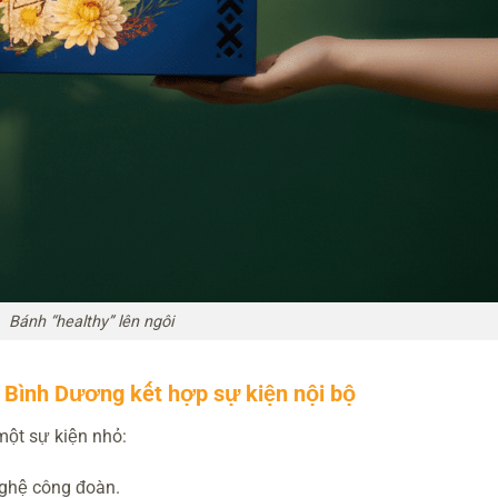
Bánh “healthy” lên ngôi
i Bình Dương kết hợp sự kiện nội bộ
một sự kiện nhỏ:
 nghệ công đoàn.