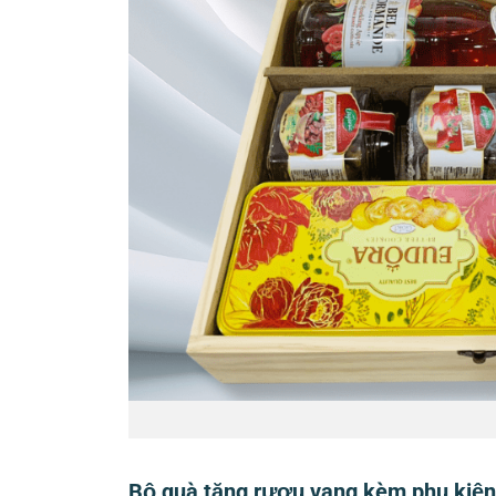
Bộ quà tặng rượu vang kèm phụ kiện