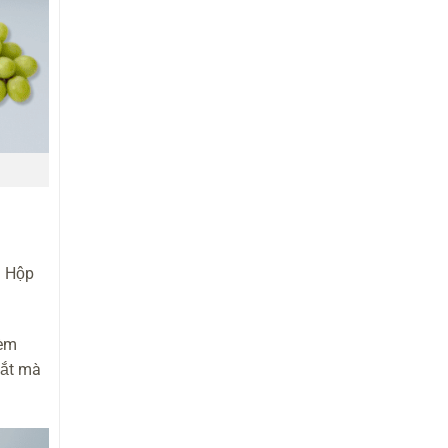
. Hộp
kèm
mắt mà