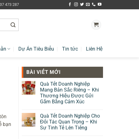
937 473 287
hần
Dự Án Tiêu Biểu
Tin tức
Liên Hệ
BÀI VIẾT MỚI
Quà Tết Doanh Nghiệp
Mang Bản Sắc Riêng – Khi
Thương Hiệu Được Gửi
Gắm Bằng Cảm Xúc
Quà Tết Doanh Nghiệp Cho
tôn
Đối Tác Quan Trọng – Khi
ể bạn
Sự Tinh Tế Lên Tiếng