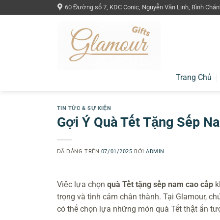
Chuyển
60 Đường số 7, KDC Conic, Nguyễn Văn Linh, Bình Chán
đến
nội
dung
Trang Chủ
TIN TỨC & SỰ KIỆN
Gợi Ý Quà Tết Tặng Sếp Na
ĐÃ ĐĂNG TRÊN
07/01/2025
BỞI
ADMIN
Việc lựa chọn
quà Tết tặng sếp nam cao cấp
k
trọng và tình cảm chân thành. Tại Glamour, c
có thể chọn lựa những món quà Tết thật ấn tư