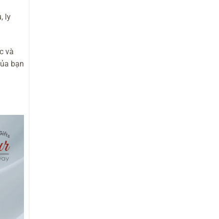
 ly
c và
của bạn