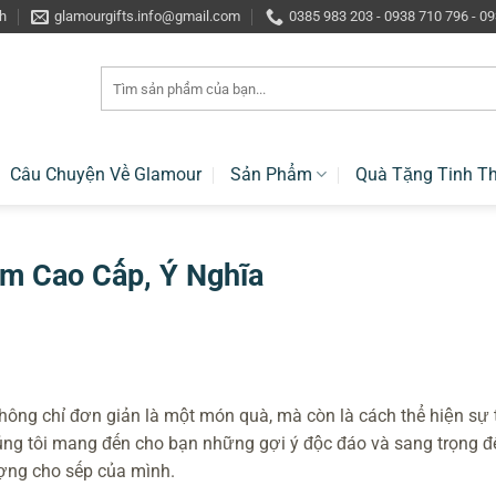
h
glamourgifts.info@gmail.com
0385 983 203 - 0938 710 796 - 0
Tìm
kiếm:
Câu Chuyện Về Glamour
Sản Phẩm
Quà Tặng Tinh T
m Cao Cấp, Ý Nghĩa
hông chỉ đơn giản là một món quà, mà còn là cách thể hiện sự 
húng tôi mang đến cho bạn những gợi ý độc đáo và sang trọng đ
ợng cho sếp của mình.