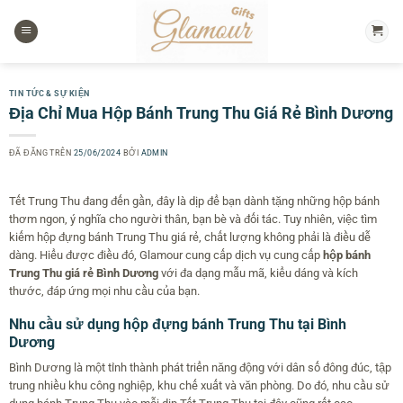
Chuyển
đến
nội
dung
TIN TỨC & SỰ KIỆN
Địa Chỉ Mua Hộp Bánh Trung Thu Giá Rẻ Bình Dương
ĐÃ ĐĂNG TRÊN
25/06/2024
BỞI
ADMIN
Tết Trung Thu đang đến gần, đây là dịp để bạn dành tặng những hộp bánh
thơm ngon, ý nghĩa cho người thân, bạn bè và đối tác. Tuy nhiên, việc tìm
kiếm hộp đựng bánh Trung Thu giá rẻ, chất lượng không phải là điều dễ
dàng. Hiểu được điều đó, Glamour cung cấp dịch vụ cung cấp
hộp bánh
Trung Thu giá rẻ Bình Dương
với đa dạng mẫu mã, kiểu dáng và kích
thước, đáp ứng mọi nhu cầu của bạn.
Nhu cầu sử dụng hộp đựng bánh Trung Thu tại Bình
Dương
Bình Dương là một tỉnh thành phát triển năng động với dân số đông đúc, tập
trung nhiều khu công nghiệp, khu chế xuất và văn phòng. Do đó, nhu cầu sử