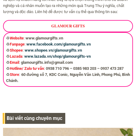
nghiệp và cá nhân muốn tạo ra những món quà Trung Thu ý nghĩa, chất
lượng và độc đáo. Liên hệ để được tư vấn cụ thể qua thông tin sau:
𝐆𝐋𝐀𝐌𝐎𝐔𝐑 𝐆𝐈𝐅𝐓𝐒
♻️
Website
:
www.glamourgifts.vn
♻️
Fanpage
:
www.facebook.com/glamourgifts.vn
♻️
Shopee
:
www.shopee.vn/glamourgifts.vn
♻️
Lazada
:
www.lazada.vn/shop/glamourgifts-vn
♻️
Email
:
glamourgifts.info@gmail.com
♻️
Hotline/ Zalo tư vấn
:
0938 710 796 – 0385 983 203 – 0937 473 287
♻️
Store
:
60 đường số 7, KDC Conic, Nguyễn Văn Linh, Phong Phú, Bình
Chánh.
Bài viết cùng chuyên mục