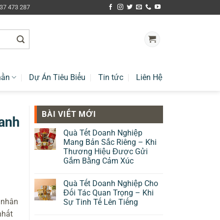
937 473 287
hần
Dự Án Tiêu Biểu
Tin tức
Liên Hệ
BÀI VIẾT MỚI
anh
Quà Tết Doanh Nghiệp
Mang Bản Sắc Riêng – Khi
Thương Hiệu Được Gửi
Gắm Bằng Cảm Xúc
Quà Tết Doanh Nghiệp Cho
Đối Tác Quan Trọng – Khi
à nhân
Sự Tinh Tế Lên Tiếng
nhất