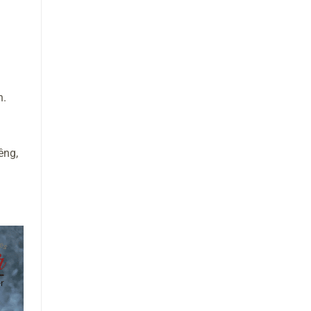
h.
êng,