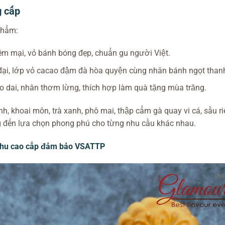
g cấp
phẩm:
m mại, vỏ bánh bóng đẹp, chuẩn gu người Việt.
đại, lớp vỏ cacao đậm đà hòa quyện cùng nhân bánh ngọt than
 dai, nhân thơm lừng, thích hợp làm quà tặng mùa trăng.
, khoai môn, trà xanh, phô mai, thập cẩm gà quay vi cá, sầu ri
g đến lựa chọn phong phú cho từng nhu cầu khác nhau.
thu cao cấp đảm bảo VSATTP