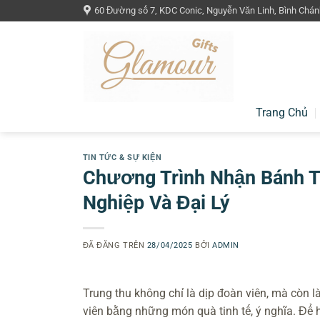
Chuyển
60 Đường số 7, KDC Conic, Nguyễn Văn Linh, Bình Chán
đến
nội
dung
Trang Chủ
TIN TỨC & SỰ KIỆN
Chương Trình Nhận Bánh T
Nghiệp Và Đại Lý
ĐÃ ĐĂNG TRÊN
28/04/2025
BỞI
ADMIN
Trung thu không chỉ là dịp đoàn viên, mà còn l
viên bằng những món quà tinh tế, ý nghĩa. Để