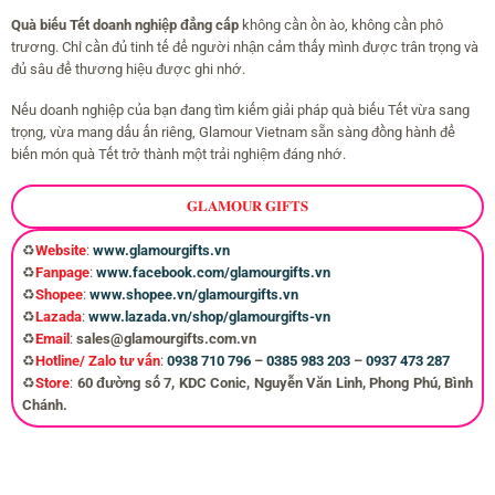
Quà biếu Tết doanh nghiệp đẳng cấp
không cần ồn ào, không cần phô
trương. Chỉ cần đủ tinh tế để người nhận cảm thấy mình được trân trọng và
đủ sâu để thương hiệu được ghi nhớ.
Nếu doanh nghiệp của bạn đang tìm kiếm giải pháp quà biếu Tết vừa sang
trọng, vừa mang dấu ấn riêng, Glamour Vietnam sẵn sàng đồng hành để
biến món quà Tết trở thành một trải nghiệm đáng nhớ.
𝐆𝐋𝐀𝐌𝐎𝐔𝐑 𝐆𝐈𝐅𝐓𝐒
♻️
Website
:
www.glamourgifts.vn
♻️
Fanpage
:
www.facebook.com/glamourgifts.vn
♻️
Shopee
:
www.shopee.vn/glamourgifts.vn
♻️
Lazada
:
www.lazada.vn/shop/glamourgifts-vn
♻️
Email
:
sales@glamourgifts.com.vn
♻️
Hotline/ Zalo tư vấn
:
0938 710 796
–
0385 983 203
–
0937 473 287
♻️
Store
:
60 đường số 7, KDC Conic, Nguyễn Văn Linh, Phong Phú, Bình
Chánh.