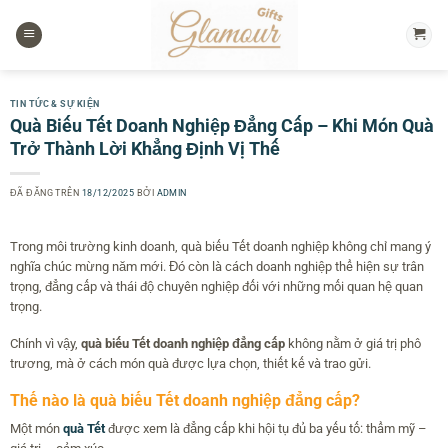
Chuyển
đến
nội
dung
TIN TỨC & SỰ KIỆN
Quà Biếu Tết Doanh Nghiệp Đẳng Cấp – Khi Món Quà
Trở Thành Lời Khẳng Định Vị Thế
ĐÃ ĐĂNG TRÊN
18/12/2025
BỞI
ADMIN
Trong môi trường kinh doanh, quà biếu Tết doanh nghiệp không chỉ mang ý
nghĩa chúc mừng năm mới. Đó còn là cách doanh nghiệp thể hiện sự trân
trọng, đẳng cấp và thái độ chuyên nghiệp đối với những mối quan hệ quan
trọng.
Chính vì vậy,
quà biếu Tết doanh nghiệp đẳng cấp
không nằm ở giá trị phô
trương, mà ở cách món quà được lựa chọn, thiết kế và trao gửi.
Thế nào là quà biếu Tết doanh nghiệp đẳng cấp?
Một món
quà Tết
được xem là đẳng cấp khi hội tụ đủ ba yếu tố: thẩm mỹ –