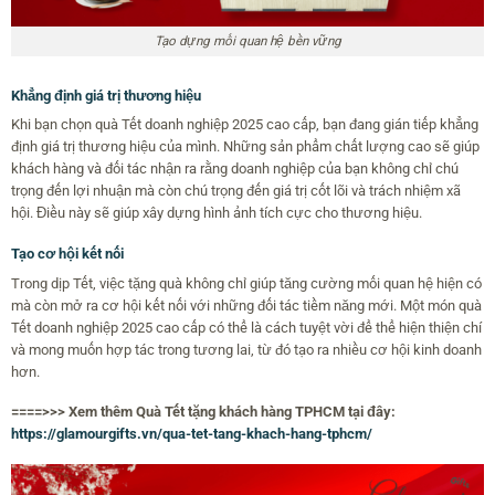
Tạo dựng mối quan hệ bền vững
Khẳng định giá trị thương hiệu
Khi bạn chọn quà Tết doanh nghiệp 2025 cao cấp, bạn đang gián tiếp khẳng
định giá trị thương hiệu của mình. Những sản phẩm chất lượng cao sẽ giúp
khách hàng và đối tác nhận ra rằng doanh nghiệp của bạn không chỉ chú
trọng đến lợi nhuận mà còn chú trọng đến giá trị cốt lõi và trách nhiệm xã
hội. Điều này sẽ giúp xây dựng hình ảnh tích cực cho thương hiệu.
Tạo cơ hội kết nối
Trong dịp Tết, việc tặng quà không chỉ giúp tăng cường mối quan hệ hiện có
mà còn mở ra cơ hội kết nối với những đối tác tiềm năng mới. Một món quà
Tết doanh nghiệp 2025 cao cấp có thể là cách tuyệt vời để thể hiện thiện chí
và mong muốn hợp tác trong tương lai, từ đó tạo ra nhiều cơ hội kinh doanh
hơn.
====>>> Xem thêm Quà Tết tặng khách hàng TPHCM tại đây:
https://glamourgifts.vn/qua-tet-tang-khach-hang-tphcm/