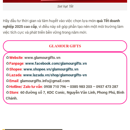
Set hạt Tết
Hãy đầu tư thời gian và tâm huyết vào việc chọn lựa món
quà Tết doanh
nghiệp 2025 cao cấp
, vì điều này sẽ góp phần tạo nên một môi trường làm
việc tích cực và phát triển bền vững trong năm mới.
𝐆𝐋𝐀𝐌𝐎𝐔𝐑 𝐆𝐈𝐅𝐓𝐒
♻️
Website
:
www.glamourgifts.vn
♻️
Fanpage
:
www.facebook.com/glamourgifts.vn
♻️
Shopee
:
www.shopee.vn/glamourgifts.vn
♻️
Lazada
:
www.lazada.vn/shop/glamourgifts-vn
♻️
Email
:
glamourgifts.info@gmail.com
♻️
Hotline/ Zalo tư vấn
:
0938 710 796 – 0385 983 203 – 0937 473 287
♻️
Store
:
60 đường số 7, KDC Conic, Nguyễn Văn Linh, Phong Phú, Bình
Chánh.