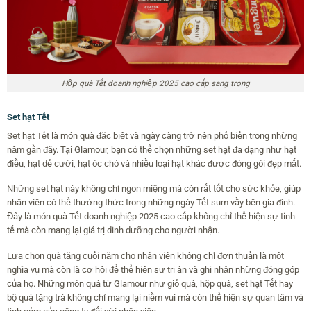
Hộp quà Tết doanh nghiệp 2025 cao cấp sang trọng
Set hạt Tết
Set hạt Tết là món quà đặc biệt và ngày càng trở nên phổ biến trong những
năm gần đây. Tại Glamour, bạn có thể chọn những set hạt đa dạng như hạt
điều, hạt dẻ cười, hạt óc chó và nhiều loại hạt khác được đóng gói đẹp mắt.
Những set hạt này không chỉ ngon miệng mà còn rất tốt cho sức khỏe, giúp
nhân viên có thể thưởng thức trong những ngày Tết sum vầy bên gia đình.
Đây là món quà Tết doanh nghiệp 2025 cao cấp không chỉ thể hiện sự tinh
tế mà còn mang lại giá trị dinh dưỡng cho người nhận.
Lựa chọn quà tặng cuối năm cho nhân viên không chỉ đơn thuần là một
nghĩa vụ mà còn là cơ hội để thể hiện sự tri ân và ghi nhận những đóng góp
của họ. Những món quà từ Glamour như giỏ quà, hộp quà, set hạt Tết hay
bộ quà tặng trà không chỉ mang lại niềm vui mà còn thể hiện sự quan tâm và