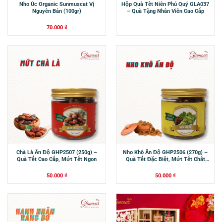
Nho Úc Organic Sunmuscat Vị
Hộp Quà Tết Niên Phú Quý GLA037
Nguyên Bản (100gr)
– Quà Tặng Nhân Viên Cao Cấp
70.000
₫
Chà Là Ấn Độ GHP2507 (250g) –
Nho Khô Ấn Độ GHP2506 (270g) –
Quà Tết Cao Cấp, Mứt Tết Ngon
Quà Tết Đặc Biệt, Mứt Tết Chất
Lượng
50.000
₫
50.000
₫