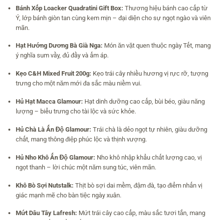
Bánh Xốp Loacker Quadratini Gift Box:
Thương hiệu bánh cao cấp từ
Ý, lớp bánh giòn tan cùng kem mịn – đại diện cho sự ngọt ngào và viên
mãn.
Hạt Hướng Dương Bà Già Nga:
Món ăn vặt quen thuộc ngày Tết, mang
ý nghĩa sum vầy, đủ đầy và ấm áp.
Kẹo C&H Mixed Fruit 200g:
Kẹo trái cây nhiều hương vị rực rỡ, tượng
trưng cho một năm mới đa sắc màu niềm vui.
Hủ Hạt Macca Glamour:
Hạt dinh dưỡng cao cấp, bùi béo, giàu năng
lượng – biểu trưng cho tài lộc và sức khỏe.
Hủ Chà Là Ấn Độ Glamour:
Trái chà là dẻo ngọt tự nhiên, giàu dưỡng
chất, mang thông điệp phúc lộc và thịnh vượng.
Hủ Nho Khô Ấn Độ Glamour:
Nho khô nhập khẩu chất lượng cao, vị
ngọt thanh – lời chúc một năm sung túc, viên mãn.
Khô Bò Sợi Nutstalk:
Thịt bò sợi dai mềm, đậm đà, tạo điểm nhấn vị
giác mạnh mẽ cho bàn tiệc ngày xuân.
Mứt Dâu Tây Lafresh:
Mứt trái cây cao cấp, màu sắc tươi tắn, mang