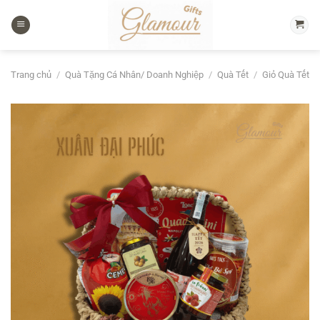
Chuyển
đến
nội
dung
Trang chủ
/
Quà Tặng Cá Nhân/ Doanh Nghiệp
/
Quà Tết
/
Giỏ Quà Tết