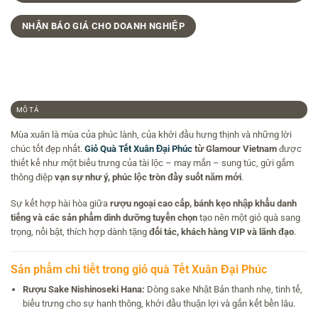
NHẬN BÁO GIÁ CHO DOANH NGHIỆP
MÔ TẢ
Mùa xuân là mùa của phúc lành, của khởi đầu hưng thịnh và những lời
chúc tốt đẹp nhất.
Giỏ Quà Tết Xuân Đại Phúc
từ Glamour Vietnam
được
thiết kế như một biểu trưng của tài lộc – may mắn – sung túc, gửi gắm
thông điệp
vạn sự như ý, phúc lộc tròn đầy suốt năm mới
.
Sự kết hợp hài hòa giữa
rượu ngoại cao cấp, bánh kẹo nhập khẩu danh
tiếng và các sản phẩm dinh dưỡng tuyển chọn
tạo nên một giỏ quà sang
trọng, nổi bật, thích hợp dành tặng
đối tác, khách hàng VIP và lãnh đạo
.
Sản phẩm chi tiết trong giỏ quà Tết Xuân Đại Phúc
Rượu Sake Nishinoseki Hana:
Dòng sake Nhật Bản thanh nhẹ, tinh tế,
biểu trưng cho sự hanh thông, khởi đầu thuận lợi và gắn kết bền lâu.