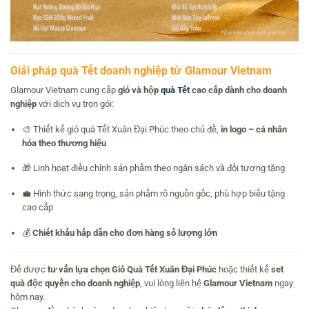
Giải pháp quà Tết doanh nghiệp từ Glamour Vietnam
Glamour Vietnam cung cấp
giỏ và hộp
quà Tết
cao cấp dành cho doanh
nghiệp
với dịch vụ trọn gói:
🎨 Thiết kế giỏ quà Tết Xuân Đại Phúc theo chủ đề,
in logo – cá nhân
hóa theo thương hiệu
🎁 Linh hoạt điều chỉnh sản phẩm theo ngân sách và đối tượng tặng
💼 Hình thức sang trọng, sản phẩm rõ nguồn gốc, phù hợp biếu tặng
cao cấp
💰
Chiết khấu hấp dẫn cho đơn hàng số lượng lớn
Để được
tư vấn lựa chọn Giỏ Quà Tết Xuân Đại Phúc
hoặc thiết kế
set
quà độc quyền cho doanh nghiệp
, vui lòng liên hệ
Glamour Vietnam
ngay
hôm nay.