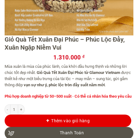
Giỏ Quà Tết Xuân Đại Phúc – Phúc Lộc Đầy,
Xuân Ngập Niềm Vui
1.310.000
₫
Mùa xuân là mùa của phúc lành, của khởi đầu hưng thịnh và những lời
chúc tốt đẹp nhất.
Giỏ Quà Tết Xuân Đại Phúc từ Glamour Vietnam
được
thiết kế như một biểu trưng của tài lộc – may mắn – sung túc, gửi gắm
thông điệp
vạn sự như ý, phúc lộc tròn đầy suốt năm mới
.
Phù hợp doanh nghiệp từ 50–500 suất · Có thể cá nhân hóa theo yêu cầu
Giỏ Quà Tết Xuân Đại Phúc - Phúc Lộc Đầy, Xuân Ngập Niềm Vui số lượng
Thêm vào giỏ hàng
Thanh Toán