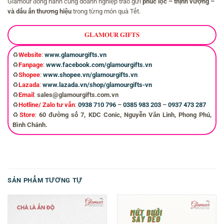
Glamour đồng hành cùng doanh nghiệp trao gửi
phúc lộc – thịnh vượng –
và dấu ấn thương hiệu
trong từng món quà Tết.
𝐆𝐋𝐀𝐌𝐎𝐔𝐑 𝐆𝐈𝐅𝐓𝐒
♻️
Website
:
www.glamourgifts.vn
♻️
Fanpage
:
www.facebook.com/glamourgifts.vn
♻️
Shopee
:
www.shopee.vn/glamourgifts.vn
♻️
Lazada
:
www.lazada.vn/shop/glamourgifts-vn
♻️
Email
:
sales@glamourgifts.com.vn
♻️
Hotline/ Zalo tư vấn
:
0938 710 796
–
0385 983 203
–
0937 473 287
♻️
Store
:
60 đường số 7, KDC Conic, Nguyễn Văn Linh, Phong Phú,
Bình Chánh.
SẢN PHẨM TƯƠNG TỰ