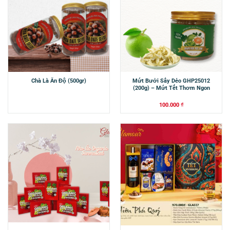
Chà Là Ấn Độ (500gr)
Mứt Bưởi Sấy Dẻo GHP25012
(200g) – Mứt Tết Thơm Ngon
100.000
₫