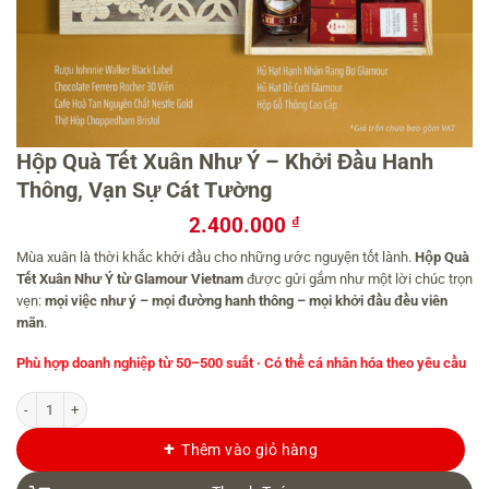
Hộp Quà Tết Xuân Như Ý – Khởi Đầu Hanh
Thông, Vạn Sự Cát Tường
2.400.000
₫
Mùa xuân là thời khắc khởi đầu cho những ước nguyện tốt lành.
Hộp Quà
Tết Xuân Như Ý từ Glamour Vietnam
được gửi gắm như một lời chúc trọn
vẹn:
mọi việc như ý – mọi đường hanh thông – mọi khởi đầu đều viên
mãn
.
Phù hợp doanh nghiệp từ 50–500 suất · Có thể cá nhân hóa theo yêu cầu
Hộp Quà Tết Xuân Như Ý - Khởi Đầu Hanh Thông, Vạn Sự Cát Tường số lượng
Thêm vào giỏ hàng