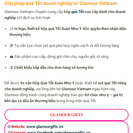
Giải pháp quà Tết doanh nghiệp từ Glamour Vietnam
Glamour Vietnam chuyên cung cấp
hộp
quà Tết
cao cấp dành cho doanh
nghiệp
với dịch vụ linh hoạt:
🎨
In logo, thiết kế hộp quà Tết Xuân Như Ý độc quyền theo nhận diện
thương hiệu
🎁 Tư vấn lựa chọn set quà phù hợp ngân sách và đối tượng tặng
💼 Sản phẩm cao cấp, đóng gói chỉn chu, nguồn gốc rõ ràng
💰
Chiết khấu hấp dẫn cho đơn hàng số lượng lớn
Để được
tư vấn Hộp Quà Tết Xuân Như Ý
hoặc thiết kế
set quà Tết riêng
cho doanh nghiệp
, vui lòng liên hệ
Glamour Vietnam
ngay hôm nay.
Glamour đồng hành cùng doanh nghiệp trao gửi
lời chúc như ý – giá trị
bền lâu và dấu ấn thương hiệu
trong từng món quà Tết.
𝐆𝐋𝐀𝐌𝐎𝐔𝐑 𝐆𝐈𝐅𝐓𝐒
♻️
Website
:
www.glamourgifts.vn
♻️
Fanpage
:
www.facebook.com/glamourgifts.vn