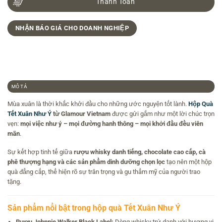
Thanh Toán
NHẬN BÁO GIÁ CHO DOANH NGHIỆP
MÔ TẢ
Mùa xuân là thời khắc khởi đầu cho những ước nguyện tốt lành.
Hộp Quà
Tết Xuân Như Ý
từ Glamour Vietnam
được gửi gắm như một lời chúc trọn
vẹn:
mọi việc như ý – mọi đường hanh thông – mọi khởi đầu đều viên
mãn
.
Sự kết hợp tinh tế giữa
rượu whisky danh tiếng, chocolate cao cấp, cà
phê thượng hạng và các sản phẩm dinh dưỡng chọn lọc
tạo nên một hộp
quà đẳng cấp, thể hiện rõ sự trân trọng và gu thẩm mỹ của người trao
tặng.
Sản phẩm nổi bật trong hộp quà Tết Xuân Như Ý
Rượu Johnnie Walker Black Label:
Dòng whisky trứ danh với hương vị