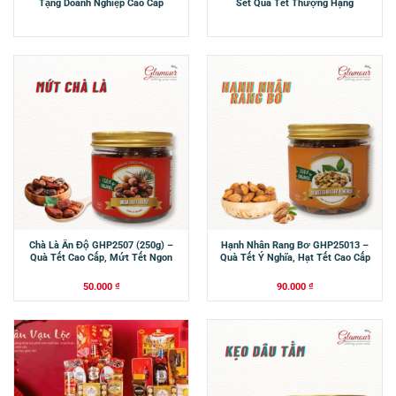
Tặng Doanh Nghiệp Cao Cấp
Set Quà Tết Thượng Hạng
Chà Là Ấn Độ GHP2507 (250g) –
Hạnh Nhân Rang Bơ GHP25013 –
Quà Tết Cao Cấp, Mứt Tết Ngon
Quà Tết Ý Nghĩa, Hạt Tết Cao Cấp
50.000
₫
90.000
₫