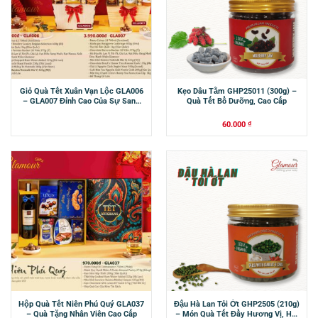
Giỏ Quà Tết Xuân Vạn Lộc GLA006
Kẹo Dâu Tằm GHP25011 (300g) –
– GLA007 Đỉnh Cao Của Sự Sang
Quà Tết Bổ Dưỡng, Cao Cấp
Trọng
60.000
₫
Hộp Quà Tết Niên Phú Quý GLA037
Đậu Hà Lan Tỏi Ớt GHP2505 (210g)
– Quà Tặng Nhân Viên Cao Cấp
– Món Quà Tết Đầy Hương Vị, Hạt