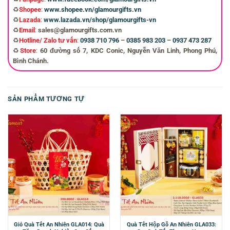
♻️
Shopee
:
www.shopee.vn/glamourgifts.vn
♻️
Lazada
:
www.lazada.vn/shop/glamourgifts-vn
♻️
Email
:
sales@glamourgifts.com.vn
♻️
Hotline/ Zalo tư vấn
:
0938 710 796
–
0385 983 203
–
0937 473 287
♻️
Store
:
60 đường số 7, KDC Conic, Nguyễn Văn Linh, Phong Phú,
Bình Chánh.
SẢN PHẨM TƯƠNG TỰ
Giỏ Quà Tết An Nhiên GLA014: Quà
Quà Tết Hộp Gỗ An Nhiên GLA033: