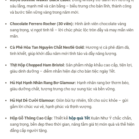
sâu lắng, mạnh mẽ và cân bằng – biểu trưng cho bản lĩnh, thành công
và bước tiến vững vàng trong năm mới.
Chocolate Ferrero Rocher (30 viên):
Hình ảnh viên chocolate vàng
sang trọng, vị ngọt tinh tế – lời chúc phúc lộc tròn đầy và may mắn viên
mãn.
Cà Phê Hòa Tan Nguyên Chất Nestlé Gold:
Hương vị cà phê đậm đà,
tinh khiết, giúp khởi đầu năm mới tỉnh táo và đầy năng lượng.
Thịt Hộp Chopped Ham Bristol:
Sản phẩm nhập khẩu cao cấp, tiện lợi,
giàu dinh dưỡng – điểm nhấn hiện đại cho bàn tiệc ngày Tết.
Hủ Hạt Hạnh Nhân Rang Bơ Glamour:
Hạnh nhân rang bơ thơm béo,
giàu dưỡng chất, tượng trưng cho sự sung túc và bền vững.
Hủ Hạt Dẻ Cười Glamour:
Giòn bùi tự nhiên, tốt cho sức khỏe – gửi
gắm lời chúc vui vẻ, hạnh phúc và thịnh vượng.
Hộp Gỗ Thông Cao Cấp:
Thiết kế
hộp quà Tết
Xuân Như Ý chắc chắn,
sang trọng, bền đẹp theo thời gian, nâng tầm giá trị món quà và thể hiện
đẳng cấp người tặng.