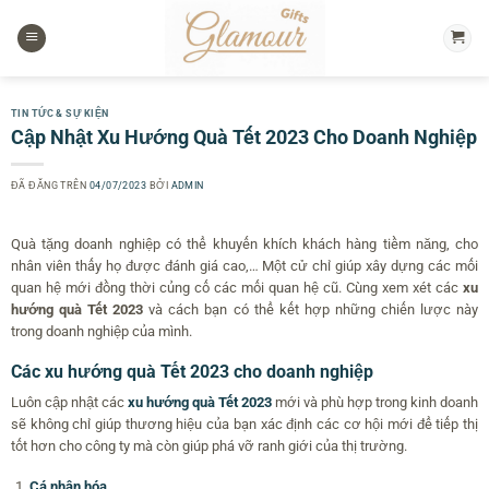
Chuyển
đến
nội
dung
TIN TỨC & SỰ KIỆN
Cập Nhật Xu Hướng Quà Tết 2023 Cho Doanh Nghiệp
ĐÃ ĐĂNG TRÊN
04/07/2023
BỞI
ADMIN
Quà tặng doanh nghiệp có thể khuyến khích khách hàng tiềm năng, cho
nhân viên thấy họ được đánh giá cao,… Một cử chỉ giúp xây dựng các mối
quan hệ mới đồng thời củng cố các mối quan hệ cũ. Cùng xem xét các
xu
hướng
quà Tết 2023
và cách bạn có thể kết hợp những chiến lược này
trong doanh nghiệp của mình.
Các xu hướng quà Tết 2023 cho doanh nghiệp
Luôn cập nhật các
xu hướng quà Tết 2023
mới và phù hợp trong kinh doanh
sẽ không chỉ giúp thương hiệu của bạn xác định các cơ hội mới để tiếp thị
tốt hơn cho công ty mà còn giúp phá vỡ ranh giới của thị trường.
Cá nhân hóa