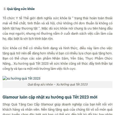
Quà tặng sức khỏe
Tổ chức Y tế Thế giới định nghĩa sức khỏe là “ trạng thái hoàn toàn thoải
mái về thể chất, tinh thần và xã hội, chứ không chỉ đơn thuần là không có
bệnh tật hay thương tật ”. Mặc dù sức khỏe nói chung là ưu tiên hàng đầu
của mọi người, nhưng nó thường nằm ở cuối danh sách việc cần làm của
họ, đặc biệt là với lịch trình bận rộn.
Sức khỏe có thể có nhiều hình dạng và hình thức, điều này làm cho việc
tặng quà trở nên dễ dàng hơn nhiều vì bạn có nhiều lựa chọn quà tặng hơn.
Bạn có thể chọn các sản phẩm Nhân Sâm, Yến Sào, Thực Phẩm Chức
Năng,.. Xu hướng quà Tết 2023 về sức khỏe cũng sẽ thúc đẩy tinh thần tại
công ty và tạo ra một môi trường làm việc tích cực.
Quà tặng sức khỏe – Xu hướng quà Tết 2023
Glamour luôn cập nhật xu hướng quà Tết 2023 mới
Shop Quà Tặng Cao Cấp Glamour giúp doanh nghiệp của bạn kết nối với
khách hàng và nhân viên. Nền tảng tặng quà của chúng tôi vô số món quà
được tuyển chọn đặc biệt mà bạn có thể gửi đến bất kỳ đối tác hay nhân