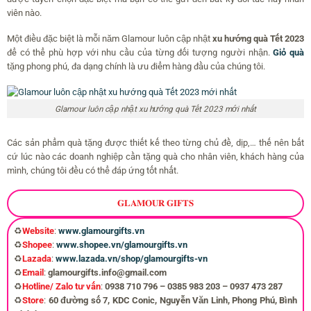
viên nào.
Một điều đặc biệt là mỗi năm Glamour luôn cập nhật
xu hướng quà Tết 2023
để có thể phù hợp với nhu cầu của từng đối tượng người nhận.
Giỏ quà
tặng phong phú, đa dạng chính là ưu điểm hàng đầu của chúng tôi.
Glamour luôn cập nhật xu hướng quà Tết 2023 mới nhất
Các sản phẩm quà tặng được thiết kế theo từng chủ đề, dịp,… thế nên bất
cứ lúc nào các doanh nghiệp cần tặng quà cho nhân viên, khách hàng của
mình, chúng tôi đều có thể đáp ứng tốt nhất.
𝐆𝐋𝐀𝐌𝐎𝐔𝐑 𝐆𝐈𝐅𝐓𝐒
♻️
Website
:
www.glamourgifts.vn
♻️
Shopee
:
www.shopee.vn/glamourgifts.vn
♻️
Lazada
:
www.lazada.vn/shop/glamourgifts-vn
♻️
Email
:
glamourgifts.info@gmail.com
♻️
Hotline/ Zalo tư vấn
:
0938 710 796 – 0385 983 203 – 0937 473 287
♻️
Store
:
60 đường số 7, KDC Conic, Nguyễn Văn Linh, Phong Phú, Bình