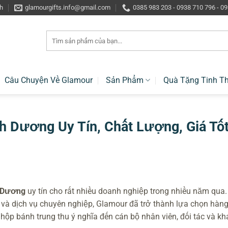
h
glamourgifts.info@gmail.com
0385 983 203 - 0938 710 796 - 0
Tìm
kiếm:
Câu Chuyện Về Glamour
Sản Phẩm
Quà Tặng Tinh T
 Dương Uy Tín, Chất Lượng, Giá Tố
h Dương
uy tín cho rất nhiều doanh nghiệp trong nhiều năm qua.
à dịch vụ chuyên nghiệp, Glamour đã trở thành lựa chọn hàn
p bánh trung thu ý nghĩa đến cán bộ nhân viên, đối tác và kh