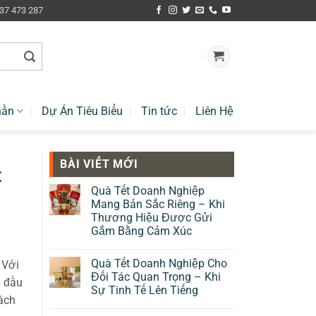
937 473 287
hần
Dự Án Tiêu Biểu
Tin tức
Liên Hệ
BÀI VIẾT MỚI
t
Quà Tết Doanh Nghiệp
Mang Bản Sắc Riêng – Khi
Thương Hiệu Được Gửi
Gắm Bằng Cảm Xúc
Quà Tết Doanh Nghiệp Cho
 Với
Đối Tác Quan Trọng – Khi
g đầu
Sự Tinh Tế Lên Tiếng
ách