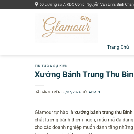
Chuyển
60 Đường số 7, KDC Conic, Nguyễn Văn Linh, Bình Chán
đến
nội
dung
Trang Chủ
TIN TỨC & SỰ KIỆN
Xưởng Bánh Trung Thu Bình
ĐÃ ĐĂNG TRÊN
05/07/2024
BỞI
ADMIN
Glamour tự hào là
xưởng bánh trung thu Bìn
chất lượng bánh thơm ngon, mẫu mã đa dạng v
cho các doanh nghiệp muốn dành tặng những hộ