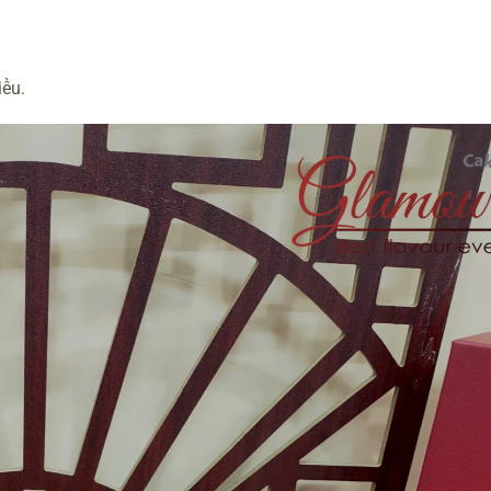
.
iều.