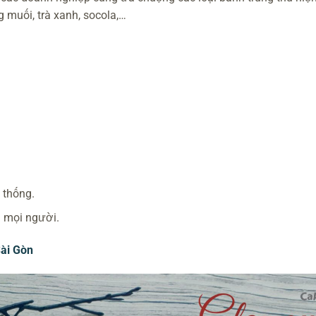
 muối, trà xanh, socola,…
 thống.
ả mọi người.
ài Gòn