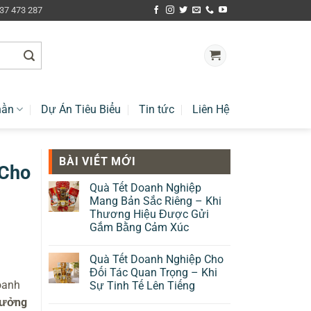
937 473 287
hần
Dự Án Tiêu Biểu
Tin tức
Liên Hệ
BÀI VIẾT MỚI
 Cho
Quà Tết Doanh Nghiệp
Mang Bản Sắc Riêng – Khi
Thương Hiệu Được Gửi
Gắm Bằng Cảm Xúc
Quà Tết Doanh Nghiệp Cho
Đối Tác Quan Trọng – Khi
oanh
Sự Tinh Tế Lên Tiếng
ưởng