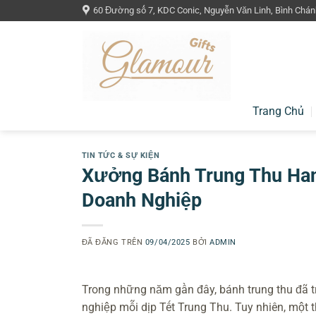
Chuyển
60 Đường số 7, KDC Conic, Nguyễn Văn Linh, Bình Chán
đến
nội
dung
Trang Chủ
TIN TỨC & SỰ KIỆN
Xưởng Bánh Trung Thu Ha
Doanh Nghiệp
ĐÃ ĐĂNG TRÊN
09/04/2025
BỞI
ADMIN
Trong những năm gần đây, bánh trung thu đã t
nghiệp mỗi dịp Tết Trung Thu. Tuy nhiên, một t