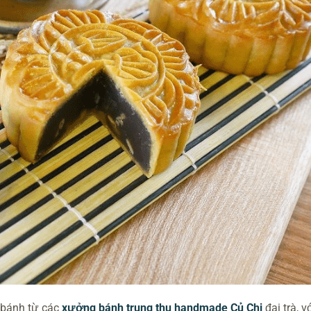
 bánh từ các
xưởng bánh trung thu handmade Củ Chi
đại trà, v