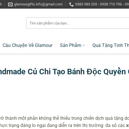
h
glamourgifts.info@gmail.com
0385 983 203 - 0938 710 796 - 0
Tìm
kiếm:
Câu Chuyện Về Glamour
Sản Phẩm
Quà Tặng Tinh T
ndmade Củ Chi Tạo Bánh Độc Quyền
rở thành một phần không thể thiếu trong chiến dịch quà tặng d
hực trạng đáng lo ngại đang diễn ra trên thị trường: đa số các
x