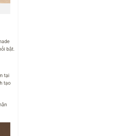
made
ổi bật.
 tại
h tạo
nhận