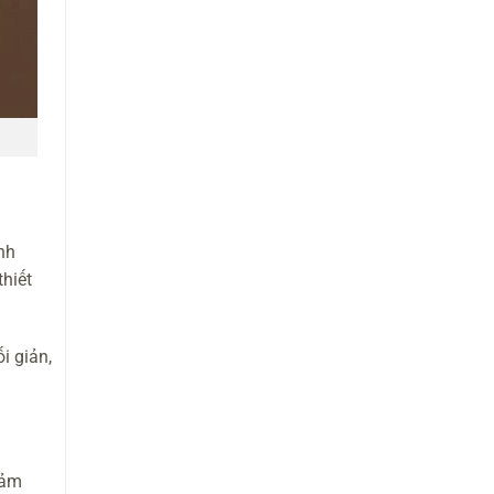
nh
hiết
i giản,
cảm