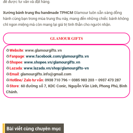
để được tư vấn và đặt hàng.
Xưởng bánh trung thu handmade TPHCM
Glamour luôn sẵn sàng đồng
hành cùng bạn trong mùa trung thu này, mang đến những chiếc bánh không
chỉ ngon miệng mà còn mang lại giá trị tinh thần cho người nhận.
𝐆𝐋𝐀𝐌𝐎𝐔𝐑 𝐆𝐈𝐅𝐓𝐒
♻️
Website
:
www.glamourgifts.vn
♻️
Fanpage
:
www.facebook.com/glamourgifts.vn
♻️
Shopee
:
www.shopee.vn/glamourgifts.vn
♻️
Lazada
:
www.lazada.vn/shop/glamourgifts-vn
♻️
Email
:
glamourgifts.info@gmail.com
♻️
Hotline/ Zalo tư vấn
:
0938 710 796 – 0385 983 203 – 0937 473 287
♻️
Store
:
60 đường số 7, KDC Conic, Nguyễn Văn Linh, Phong Phú, Bình
Chánh.
Bài viết cùng chuyên mục