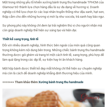
Một trong những yếu tố khiến xưởng bánh trung thu handmade TPHCM của
Glamour trở thành lựa chọn hàng đầu là sự đa dạng về hương vị. Doanh
nghiệp có thể lựa chọn từ các loại nhân truyền thống như đậu xanh, hạt sen,
thập cẩm cho đến những hương vị mới lạ như socola, trà xanh hay bào ngư.
Sự phong phú này không chỉ đem lại trải nghiệm thú vị cho người nhận mà
còn giúp doanh nghiệp thể hiện sự sáng tạo và hiện đại.
Thiết kế sang trọng, tinh tế
Đối với nhiều doanh nghiệp, hình thức bên ngoài của món quà cũng quan
trọng không kém nội dung bên trong. Những chiếc bánh trung thu handmade
thường được gói ghém và trang trí một cách tinh tế, sang trọng, phù hợp để
làm quà tặng trong các dịp lễ, sự kiện hay tri ân khách hàng.
Một hộp bánh được thiết kế đẹp mắt không chỉ thể hiện sự chuyên nghiệp
mà còn là cách để doanh nghiệp khẳng định thương hiệu của mình.
====>>> Tham khảo thêm
Xưởng bánh trung thu handmade