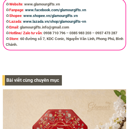
♻️
Website
:
www.glamourgifts.vn
♻️
Fanpage
:
www.facebook.com/glamourgifts.vn
♻️
Shopee
:
www.shopee.vn/glamourgifts.vn
♻️
Lazada
:
www.lazada.vn/shop/glamourgifts-vn
♻️
Email
:
glamourgifts.info@gmail.com
♻️
Hotline/ Zalo tư vấn
:
0938 710 796 – 0385 983 203 – 0937 473 287
♻️
Store
:
60 đường số 7, KDC Conic, Nguyễn Văn Linh, Phong Phú, Bình
Chánh.
Bài viết cùng chuyên mục