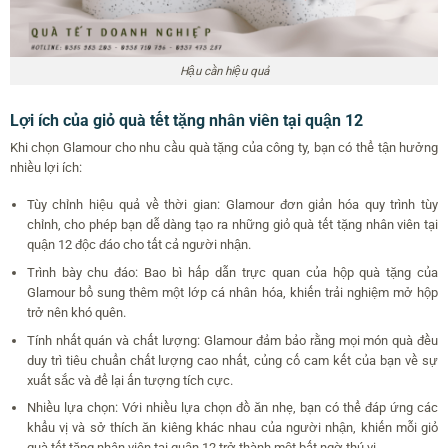
Hậu cần hiệu quả
Lợi ích của giỏ quà tết tặng nhân viên tại quận 12
Khi chọn Glamour cho nhu cầu quà tặng của công ty, bạn có thể tận hưởng
nhiều lợi ích:
Tùy chỉnh hiệu quả về thời gian: Glamour đơn giản hóa quy trình tùy
chỉnh, cho phép bạn dễ dàng tạo ra những giỏ quà tết tặng nhân viên tại
quận 12 độc đáo cho tất cả người nhận.
Trình bày chu đáo: Bao bì hấp dẫn trực quan của hộp quà tặng của
Glamour bổ sung thêm một lớp cá nhân hóa, khiến trải nghiệm mở hộp
trở nên khó quên.
Tính nhất quán và chất lượng: Glamour đảm bảo rằng mọi món quà đều
duy trì tiêu chuẩn chất lượng cao nhất, củng cố cam kết của bạn về sự
xuất sắc và để lại ấn tượng tích cực.
Nhiều lựa chọn: Với nhiều lựa chọn đồ ăn nhẹ, bạn có thể đáp ứng các
khẩu vị và sở thích ăn kiêng khác nhau của người nhận, khiến mỗi giỏ
quà tết tặng nhân viên tại quận 12 trở thành một bất ngờ thú vị.