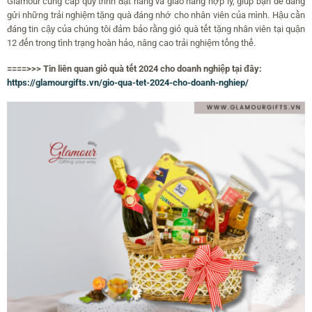
Glamour cung cấp quy trình đặt hàng và giao hàng hợp lý, giúp bạn dễ dàng
gửi những trải nghiệm tặng quà đáng nhớ cho nhân viên của mình. Hậu cần
đáng tin cậy của chúng tôi đảm bảo rằng giỏ quà tết tặng nhân viên tại quận
12 đến trong tình trạng hoàn hảo, nâng cao trải nghiệm tổng thể.
====>>> Tin liên quan giỏ quà tết 2024 cho doanh nghiệp tại đây:
https://glamourgifts.vn/gio-qua-tet-2024-cho-doanh-nghiep/