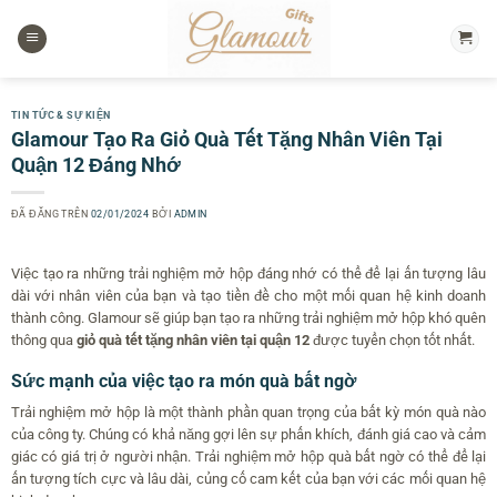
Chuyển
đến
nội
dung
TIN TỨC & SỰ KIỆN
Glamour Tạo Ra Giỏ Quà Tết Tặng Nhân Viên Tại
Quận 12 Đáng Nhớ
ĐÃ ĐĂNG TRÊN
02/01/2024
BỞI
ADMIN
Việc tạo ra những trải nghiệm mở hộp đáng nhớ có thể để lại ấn tượng lâu
dài với nhân viên của bạn và tạo tiền đề cho một mối quan hệ kinh doanh
thành công. Glamour sẽ giúp bạn tạo ra những trải nghiệm mở hộp khó quên
thông qua
giỏ quà tết tặng nhân viên tại quận 12
được tuyển chọn tốt nhất.
Sức mạnh của việc tạo ra món quà bất ngờ
Trải nghiệm mở hộp là một thành phần quan trọng của bất kỳ món quà nào
của công ty. Chúng có khả năng gợi lên sự phấn khích, đánh giá cao và cảm
giác có giá trị ở người nhận. Trải nghiệm mở hộp quà bất ngờ có thể để lại
ấn tượng tích cực và lâu dài, củng cố cam kết của bạn với các mối quan hệ