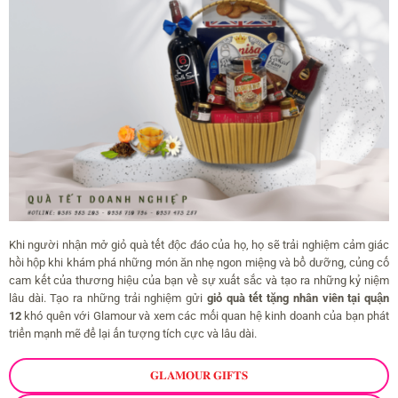
Khi người nhận mở giỏ quà tết độc đáo của họ, họ sẽ trải nghiệm cảm giác
hồi hộp khi khám phá những món ăn nhẹ ngon miệng và bổ dưỡng, củng cố
cam kết của thương hiệu của bạn về sự xuất sắc và tạo ra những kỷ niệm
lâu dài. Tạo ra những trải nghiệm gửi
giỏ quà tết tặng nhân viên tại quận
12
khó quên với Glamour và xem các mối quan hệ kinh doanh của bạn phát
triển mạnh mẽ để lại ấn tượng tích cực và lâu dài.
𝐆𝐋𝐀𝐌𝐎𝐔𝐑 𝐆𝐈𝐅𝐓𝐒