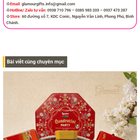
♻️
Email
:
glamourgifts.info@gmail.com
♻️
Hotline/ Zalo tư vấn
:
0938 710 796 – 0385 983 203 – 0937 473 287
♻️
Store
:
60 đường số 7, KDC Conic, Nguyễn Văn Linh, Phong Phú, Bình
Chánh.
Bài viết cùng chuyên mục