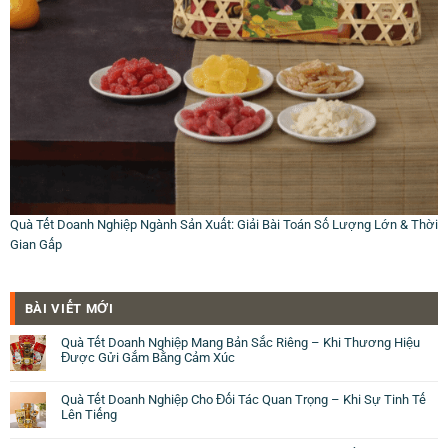
Quà Tết Doanh Nghiệp Ngành Sản Xuất: Giải Bài Toán Số Lượng Lớn & Thời
Gian Gấp
BÀI VIẾT MỚI
Quà Tết Doanh Nghiệp Mang Bản Sắc Riêng – Khi Thương Hiệu
Được Gửi Gắm Bằng Cảm Xúc
Quà Tết Doanh Nghiệp Cho Đối Tác Quan Trọng – Khi Sự Tinh Tế
Lên Tiếng