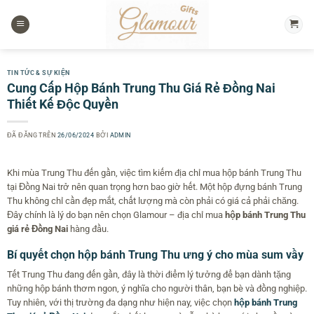
Chuyển
đến
nội
dung
TIN TỨC & SỰ KIỆN
Cung Cấp Hộp Bánh Trung Thu Giá Rẻ Đồng Nai
Thiết Kế Độc Quyền
ĐÃ ĐĂNG TRÊN
26/06/2024
BỞI
ADMIN
Khi mùa Trung Thu đến gần, việc tìm kiếm địa chỉ mua hộp bánh Trung Thu
tại Đồng Nai trở nên quan trọng hơn bao giờ hết. Một hộp đựng bánh Trung
Thu không chỉ cần đẹp mắt, chất lượng mà còn phải có giá cả phải chăng.
Đây chính là lý do bạn nên chọn Glamour – địa chỉ mua
hộp bánh Trung Thu
giá rẻ Đồng Nai
hàng đầu.
Bí quyết chọn hộp bánh Trung Thu ưng ý cho mùa sum vầy
Tết Trung Thu đang đến gần, đây là thời điểm lý tưởng để bạn dành tặng
những hộp bánh thơm ngon, ý nghĩa cho người thân, bạn bè và đồng nghiệp.
Tuy nhiên, với thị trường đa dạng như hiện nay, việc chọn
hộp bánh Trung