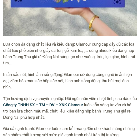
Lựa chọn đa dạng chất liệu và kiểu dáng: Glamour cung cấp đầy đủ các loại
chất liệu phổ biến như giấy carton, gỗ, kim loại,… cùng nhiều kiểu dáng hộp
bánh Trung Thu giá rẻ Đồng Nai sáng tạo như vuông, tròn, lục giác, hình trái
tim,…
In ấn sắc nét, hình ảnh sống động: Glamour sử dụng công nghệ in ấn hiện
đại, đảm bảo màu sắc hộp sắc nét, hình ảnh sống động, thu hút mọi ánh
nhìn.
Tận hưởng dịch vụ chuyên nghiệp: Đội ngũ nhân viên nhiệt tình, chu đáo của
Công ty TNHH SX – TM – DV – XNK Glamour
luôn sẵn sàng tư vấn và hỗ
trợ bạn lựa chọn mẫu mã, chất liệu, kiểu dáng hộp bánh Trung Thu giá rẻ
Đồng Nai phù hợp nhất.
Giá cả cạnh tranh: Glamour luôn cam kết mang đến cho khách hàng những
sản phẩm chất lượng với mức giá cạnh tranh nhất trên thị trường.