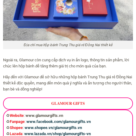
Địa chỉ mua hộp bánh Trung Thu giá rẻ Đồng Nai thiết kế
Ngoài ra, Glamour còn cung cấp dịch vụ in ấn logo, thông tin sản phẩm, lời
chúc lên hộp bánh để tăng thêm giá trị cho món quà của bạn.
Hãy đến với Glamour để sở hữu những hộp bánh Trung Thu giá rẻ Đồng Nai
thiết kế độc quyền, mang đến món quà ý nghĩa và ấn tượng cho người thân,
bạn bè và đồng nghiệp!
𝐆𝐋𝐀𝐌𝐎𝐔𝐑 𝐆𝐈𝐅𝐓𝐒
♻️
Website
:
www.glamourgifts.vn
♻️
Fanpage
:
www.facebook.com/glamourgifts.vn
♻️
Shopee
:
www.shopee.vn/glamourgifts.vn
♻️
Lazada
:
www.lazada.vn/shop/glamourgifts-vn