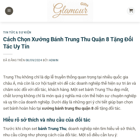
Chuyển
đến
nội
dung
TIN TỨC & SỰ KIỆN
Cách Chọn Xưởng Bánh Trung Thu Quận 8 Tặng Đối
Tác Uy Tín
ĐÃ ĐĂNG TRÊN
08/09/2024
BỞI
ADMIN
Trung Thu không chỉ là dịp lễ truyền thống quan trọng tại nhiều quốc gia
châu Á, mà còn là cơ hội tuyệt vời để các doanh nghiệp thể hiện sự tri ân và
chăm sóc đối với đối tác, khách hàng. Một set bánh Trung Thu đẹp mắt,
chất lượng không chỉ là món quà ý nghĩa mà còn thể hiện sự chuyên nghiệp
và uy tín của doanh nghiệp. Dưới đây là những gợi ý chi tiết giúp bạn chọn
set bánh hoàn hảo tại
xưởng bánh trung thu quận 8
để tặng đối tác.
Hiểu rõ sở thích và nhu cầu của đối tác
Trước khi chọn set
bánh Trung Thu
, doanh nghiệp nên tìm hiểu về sở thích,
nhu cầu cũng như phong cách của đối tác. Một số điều cần lưu ý: