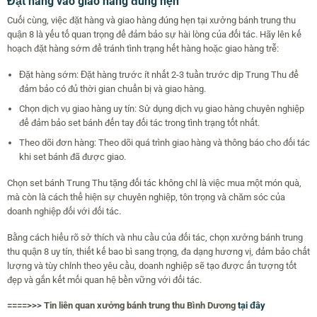
Đặt hàng vào giao hàng đúng hẹn
Cuối cùng, việc đặt hàng và giao hàng đúng hẹn tại xưởng bánh trung thu
quận 8 là yếu tố quan trọng để đảm bảo sự hài lòng của đối tác. Hãy lên kế
hoạch đặt hàng sớm để tránh tình trạng hết hàng hoặc giao hàng trễ:
Đặt hàng sớm: Đặt hàng trước ít nhất 2-3 tuần trước dịp Trung Thu để
đảm bảo có đủ thời gian chuẩn bị và giao hàng.
Chọn dịch vụ giao hàng uy tín: Sử dụng dịch vụ giao hàng chuyên nghiệp
để đảm bảo set bánh đến tay đối tác trong tình trạng tốt nhất.
Theo dõi đơn hàng: Theo dõi quá trình giao hàng và thông báo cho đối tác
khi set bánh đã được giao.
Chọn set bánh Trung Thu tặng đối tác không chỉ là việc mua một món quà,
mà còn là cách thể hiện sự chuyên nghiệp, tôn trọng và chăm sóc của
doanh nghiệp đối với đối tác.
Bằng cách hiểu rõ sở thích và nhu cầu của đối tác, chọn xưởng bánh trung
thu quận 8 uy tín, thiết kế bao bì sang trọng, đa dạng hương vị, đảm bảo chất
lượng và tùy chỉnh theo yêu cầu, doanh nghiệp sẽ tạo được ấn tượng tốt
đẹp và gắn kết mối quan hệ bền vững với đối tác.
====>>> Tin liên quan xưởng bánh trung thu Bình Dương
tại đây