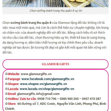
Chọn xưởng bánh trung thu quận 8 uy tín
Chọn
xưởng bánh trung thu quận 8
của Glamour tặng đối tác không chỉ là
việc mua một món quà, mà còn là cách thể hiện sự chuyên nghiệp, tôn trọng
và chăm sóc của doanh nghiệp đối với đối tác. Bằng cách hiểu rõ sở thích
và nhu cầu của đối tác, chọn thương hiệu uy tín, thiết kế bao bì sang trọng,
đa dạng hương vị, đảm bảo chất lượng và tùy chỉnh theo yêu cầu, doanh
nghiệp sẽ tạo được ấn tượng tốt đẹp và gắn kết mối quan hệ bền vững với
đối tác.
𝐆𝐋𝐀𝐌𝐎𝐔𝐑 𝐆𝐈𝐅𝐓𝐒
♻️
Website
:
www.glamourgifts.vn
♻️
Fanpage
:
www.facebook.com/glamourgifts.vn
♻️
Shopee
:
www.shopee.vn/glamourgifts.vn
♻️
Lazada
:
www.lazada.vn/shop/glamourgifts-vn
♻️
Email
:
glamourgifts.info@gmail.com
♻️
Hotline/ Zalo tư vấn
:
0938 710 796 – 0385 983 203 – 0937 473 287
♻️
Store
:
60 đường số 7, KDC Conic, Nguyễn Văn Linh, Phong Phú, Bình
Chánh.